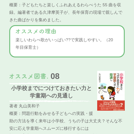
概要：子どもたちと楽しくふれあえるわらべうた 55 曲を収
録。
編著者である久津摩英子が、長年保育の現場で親しんで
きた曲ばかりを集めました。
楽しいわらべ歌がいっぱい??で実践しやすい。（20
年目保育士）
08
小学校までにつけておきたい力と
学童期への見通し
著者 丸山美和子
概要：問題行動をみせる子どもへの実践・援
助の方法を導く
来年は小学校、うちの子は大丈夫？そんな不
安に応え学童期へスムーズに移行するには